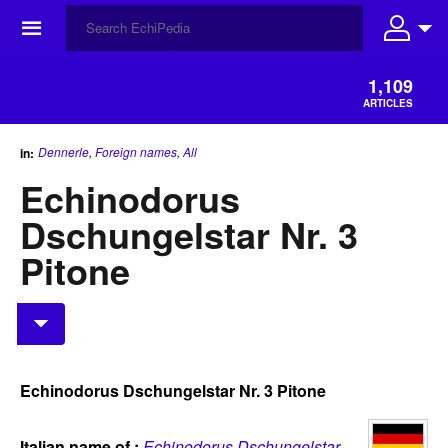
☰
1,109
ARTICLES
Dennerle
,
Foreign names
,
All
in:
Echinodorus
Dschungelstar Nr. 3
Pitone
Echinodorus Dschungelstar Nr. 3 Pitone
Italian name of :
Echinodorus Dschungelstar