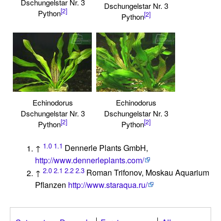
Dschungelstar Nr. 3
Dschungelstar Nr. 3
[2]
Python
[2]
Python
Echinodorus
Echinodorus
Dschungelstar Nr. 3
Dschungelstar Nr. 3
[2]
[2]
Python
Python
1.0
1.1
↑
Dennerle Plants GmbH,
http://www.dennerleplants.com/
2.0
2.1
2.2
2.3
↑
Roman Trifonov, Moskau Aquarium
Pflanzen
http://www.staraqua.ru/